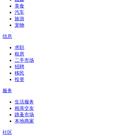
美食
汽车
旅游
宠物
信息
求职
租房
二手市场
招聘
移民
投资
服务
生活服务
相亲交友
跳蚤市场
本地商家
社区